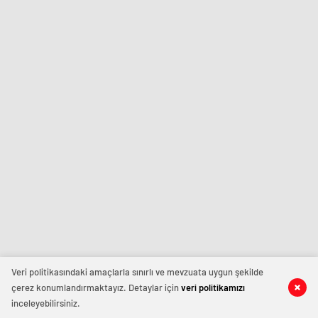
Veri politikasındaki amaçlarla sınırlı ve mevzuata uygun şekilde
çerez konumlandırmaktayız. Detaylar için
veri politikamızı
inceleyebilirsiniz.