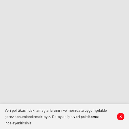
Veri politikasındaki amaçlarla sınırlı ve mevzuata uygun şekilde
çerez konumlandırmaktayız. Detaylar için
veri politikamızı
inceleyebilirsiniz.