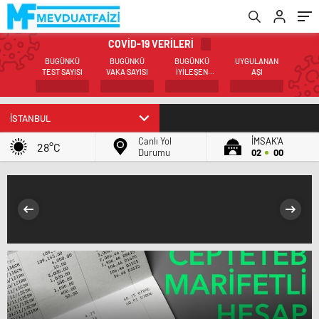
COVİD-19 VERİLERİ
BUGÜNKÜ
BUGÜNKÜ
BUGÜNKÜ
UYGULANAN
TEST SAYISI
VAKA SAYISI
İYİLEŞEN
AŞI
SAYISI
Canlı Yol
İMSAK'A
28°C
Durumu
02
00