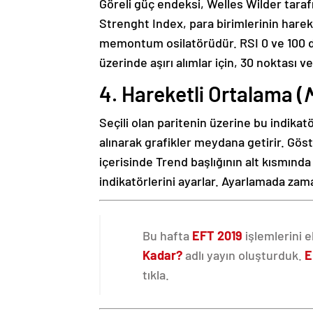
Göreli güç endeksi, Welles Wilder taraf
Strenght Index, para birimlerinin hareke
memontum osilatörüdür. RSI 0 ve 100 de
üzerinde aşırı alımlar için, 30 noktası ve 
4. Hareketli Ortalama (
Seçili olan paritenin üzerine bu indik
alınarak grafikler meydana getirir. G
içerisinde Trend başlığının alt kısmında
indikatörlerini ayarlar. Ayarlamada zama
Bu hafta
EFT 2019
işlemlerini e
Kadar?
adlı yayın oluşturduk.
E
tıkla.