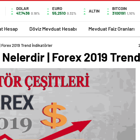
DOLAR
EURO
BITCOIN
ALTIN
47,7436
55,2510
3100191
0.18%
0.32%
1,10%
at Hesap
Döviz Mevduat Hesabı
Mevduat Faiz Oranları
 | Forex 2019 Trend İndikatörler
 Nelerdir | Forex 2019 Trend