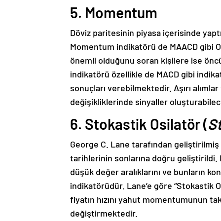
5. Momentum
Döviz paritesinin piyasa içerisinde yaptı
Momentum indikatörü de MAACD gibi Osci
önemli olduğunu soran kişilere ise ö
indikatörü özellikle de MACD gibi indika
sonuçları verebilmektedir. Aşırı alımlar 
değişikliklerinde sinyaller oluşturabile
6. Stokastik Osilatör (
St
George C. Lane tarafından geliştirilmiş 
tarihlerinin sonlarına doğru geliştirild
düşük değer aralıklarını ve bunların 
indikatörüdür. Lane’e göre “Stokastik Os
fiyatın hızını yahut momentumunun tak
değiştirmektedir.