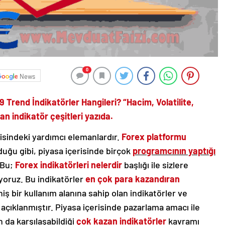
0
News
9 Trend İndikatörler Hangileri? “Hacim, Volatilite,
n indikatör çeşitleri yazıda.
isindeki yardımcı elemanlardır.
Forex platformu
duğu gibi, piyasa içerisinde birçok
programcının yaptığı
 Bu;
Forex indikatörleri nelerdir
başlığı ile sizlere
ıyoruz. Bu indikatörler
en çok para kazandıran
niş bir kullanım alanına sahip olan indikatörler ve
a açıklanmıştır. Piyasa içerisinde pazarlama amacı ile
n da karşılaşabildiği
çok kazan indikatörler
kavramı