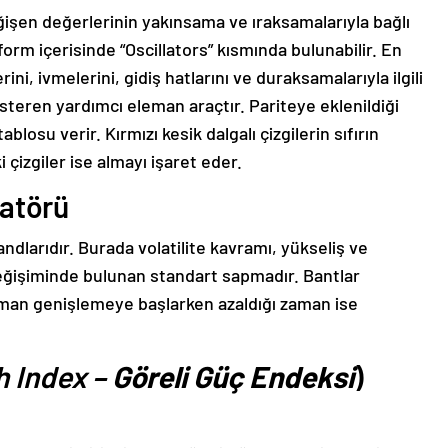
eğişen değerlerinin yakınsama ve ıraksamalarıyla bağlı
orm içerisinde “Oscillators” kısmında bulunabilir. En
rini, ivmelerini, gidiş hatlarını ve duraksamalarıyla ilgili
gösteren yardımcı eleman araçtır. Pariteye eklenildiği
ablosu verir. Kırmızı kesik dalgalı çizgilerin sıfırın
i çizgiler ise almayı işaret eder.
katörü
andlarıdır. Burada volatilite kavramı, yükseliş ve
eğişiminde bulunan standart sapmadır. Bantlar
 zaman genişlemeye başlarken azaldığı zaman ise
h Index –
Göreli Güç Endeksi
)