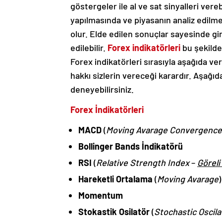
göstergeler ile al ve sat sinyalleri vere
yapılmasında ve piyasanın analiz edilme
olur. Elde edilen sonuçlar sayesinde gir
edilebilir.
Forex indikatörleri
bu şekilde
Forex indikatörleri sırasıyla aşağıda veri
hakkı sizlerin vereceği karardır. Aşağıd
deneyebilirsiniz.
Forex İndikatörleri
MACD
(
Moving Avarage Convergence
Bollinger Bands İndikatörü
RSI
(
Relative Strength Index
–
Göreli
Hareketli Ortalama
(
Moving Avarage
Momentum
Stokastik Osilatör
(
Stochastic Oscila