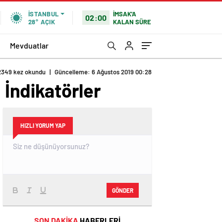
İMSAK'A
İSTANBUL
02:00
KALAN SÜRE
28°
AÇIK
Mevduatlar
2349 kez okundu
|
Güncelleme: 6 Ağustos 2019 00:28
 İndikatörler
HIZLI YORUM YAP
GÖNDER
SON DAKİKA
HABERLERİ