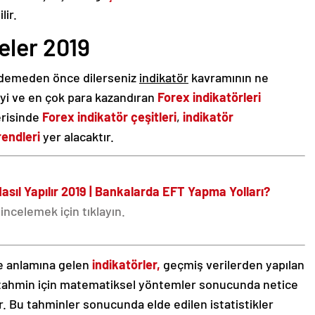
lir.
eler 2019
demeden önce dilerseniz
indikatör
kavramının ne
iyi ve en çok para kazandıran
Forex indikatörleri
erisinde
Forex indikatör çeşitleri
,
indikatör
rendleri
yer alacaktır.
asıl Yapılır 2019 | Bankalarda EFT Yapma Yolları?
celemek için tıklayın.
e anlamına gelen
indikatörler,
geçmiş verilerden yapılan
i tahmin için matematiksel yöntemler sonucunda netice
ir. Bu tahminler sonucunda elde edilen istatistikler