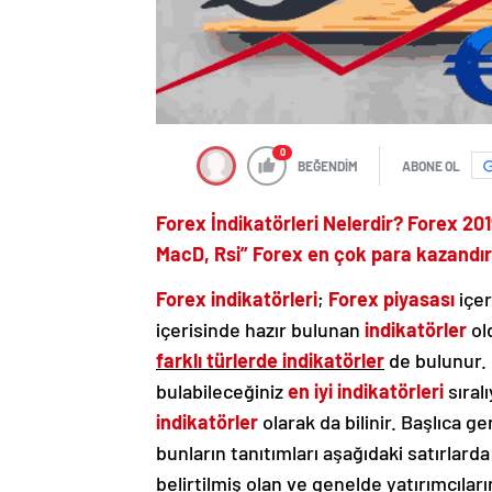
0
BEĞENDİM
ABONE OL
Forex İndikatörleri Nelerdir? Forex 201
MacD, Rsi” Forex en çok para kazandıra
Forex indikatörleri
;
Forex piyasası
içer
içerisinde hazır bulunan
indikatörler
ol
farklı türlerde indikatörler
de bulunur.
bulabileceğiniz
en iyi indikatörleri
sıral
indikatörler
olarak da bilinir. Başlıca ge
bunların tanıtımları aşağıdaki satırlard
belirtilmiş olan ve genelde yatırımcıları