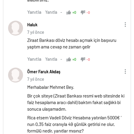
Yanıtla
Yanıtla
+0
-0
Haluk
7 yıl önce
Ziraat Bankası döviz hesabı açmak için başvuru
yaptım ama cevap ne zaman gelir
Yanıtla
Yanıtla
+0
-0
Ömer Faruk Akdaş
7 yıl önce
Merhabalar Mehmet Bey.
Bir çok siteye (Ziraat Bankası resmi web sitesinde ki
faiz hesaplama aracı dahil) baktım fakat sağlıklı bi
sonuca ulaşamadım.
Rica etsem Vadeli Döviz Hesabına yatırılan 5000€ ‘
nun 0,35 faiz oranıyla 49 günlük getirisi ne olur,
formülü nedir, yanıtlar mısınız?