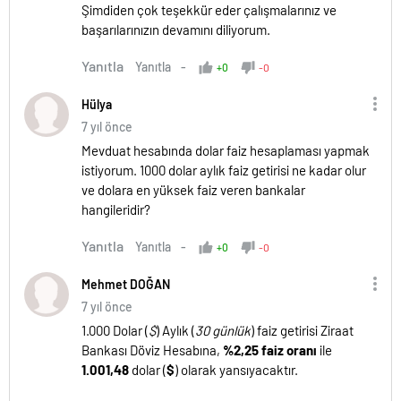
Şimdiden çok teşekkür eder çalışmalarınız ve
başarılarınızın devamını diliyorum.
Yanıtla
Yanıtla
+0
-0
Hülya
7 yıl önce
Mevduat hesabında dolar faiz hesaplaması yapmak
istiyorum. 1000 dolar aylık faiz getirisi ne kadar olur
ve dolara en yüksek faiz veren bankalar
hangileridir?
Yanıtla
Yanıtla
+0
-0
Mehmet DOĞAN
7 yıl önce
1.000 Dolar (
$
) Aylık (
30 günlük
) faiz getirisi Ziraat
Bankası Döviz Hesabına,
%2,25 faiz oranı
ile
1.001,48
dolar (
$
) olarak yansıyacaktır.