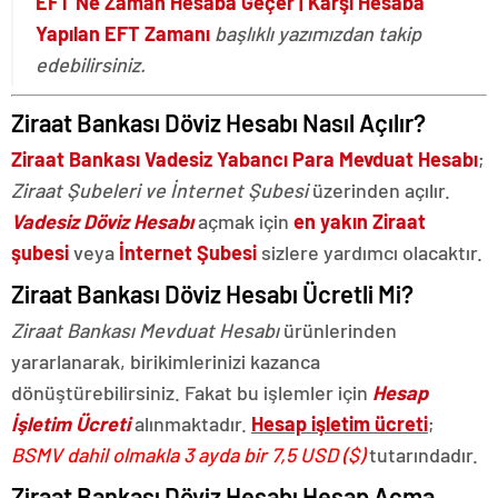
EFT Ne Zaman Hesaba Geçer | Karşı Hesaba
Yapılan EFT Zamanı
başlıklı yazımızdan takip
edebilirsiniz.
Ziraat Bankası Döviz Hesabı Nasıl Açılır?
Ziraat Bankası Vadesiz Yabancı Para Mevduat Hesabı
;
Ziraat Şubeleri ve İnternet Şubesi
üzerinden açılır.
Vadesiz Döviz Hesabı
açmak için
en yakın Ziraat
şubesi
veya
İnternet Şubesi
sizlere yardımcı olacaktır.
Ziraat Bankası Döviz Hesabı Ücretli Mi?
Ziraat Bankası Mevduat Hesabı
ürünlerinden
yararlanarak, birikimlerinizi kazanca
dönüştürebilirsiniz. Fakat bu işlemler için
Hesap
İşletim Ücreti
alınmaktadır.
Hesap işletim ücreti
;
BSMV dahil olmakla 3 ayda bir 7,5 USD ($)
tutarındadır.
Ziraat Bankası Döviz Hesabı Hesap Açma