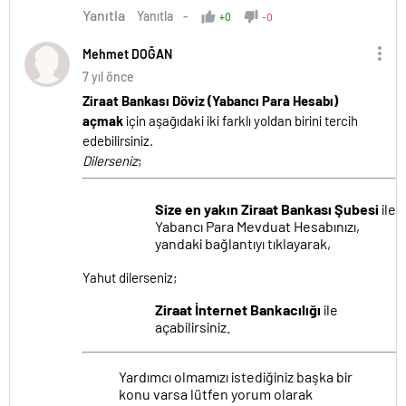
Yanıtla
Yanıtla
+0
-0
Mehmet DOĞAN
7 yıl önce
Ziraat Bankası Döviz (Yabancı Para Hesabı)
açmak
için aşağıdaki iki farklı yoldan birini tercih
edebilirsiniz.
Dilerseniz
;
Size en yakın Ziraat Bankası Şubesi
ile
Yabancı Para Mevduat Hesabınızı,
yandaki bağlantıyı tıklayarak,
Yahut dilerseniz;
Ziraat İnternet Bankacılığı
ile
açabilirsiniz.
Yardımcı olmamızı istediğiniz başka bir
konu varsa lütfen yorum olarak