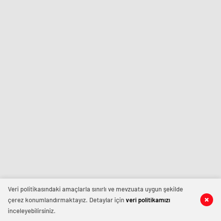
Veri politikasındaki amaçlarla sınırlı ve mevzuata uygun şekilde
çerez konumlandırmaktayız. Detaylar için
veri politikamızı
inceleyebilirsiniz.