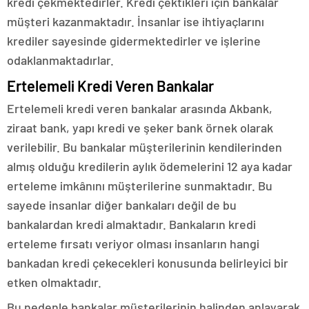
kredi çekmektedirler. Kredi çektikleri için bankalar
müşteri kazanmaktadır. İnsanlar ise ihtiyaçlarını
krediler sayesinde gidermektedirler ve işlerine
odaklanmaktadırlar.
Ertelemeli Kredi Veren Bankalar
Ertelemeli kredi veren bankalar arasında Akbank,
ziraat bank, yapı kredi ve şeker bank örnek olarak
verilebilir. Bu bankalar müşterilerinin kendilerinden
almış olduğu kredilerin aylık ödemelerini 12 aya kadar
erteleme imkânını müşterilerine sunmaktadır. Bu
sayede insanlar diğer bankaları değil de bu
bankalardan kredi almaktadır. Bankaların kredi
erteleme fırsatı veriyor olması insanların hangi
bankadan kredi çekecekleri konusunda belirleyici bir
etken olmaktadır.
Bu nedenle bankalar müşterilerinin halinden anlayarak