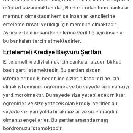
müşteri kazanmaktadırlar. Bu durumdan hem bankalar
memnun olmaktadır hem de insanlar kendilerine
erteleme fırsatı verildiği için memnun olmaktadır.
Ayrıca ertele imkânı kendilerine verildiği için insanlar
bu bankaları tercih etmektedirler.
Ertelemeli Krediye Başvuru Şartları
Ertelemeli krediyi almak için bankalar sizden birkaç
basit şartı istemektedir. Bu şartları sizden
istemelerinde ki neden ise sizlerin kredileri ne için
almak istediğinizi öğrenmek ve bu sayede size daha iyi
yardımcı olmaktır. Bu sayede size yetebilecek miktarı
öğrenirler ve size yetecek olan krediyi verirler bu
sayede sizi yarı yolda bırakmazlar ve sizin mağdur
olmanızı engellerler. Bu şartlar arasında maaş
bordronuzu istemektedir.